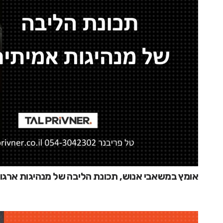
אומץ במשאבי אנוש, תכונת הליבה של מנהיגות ארגו