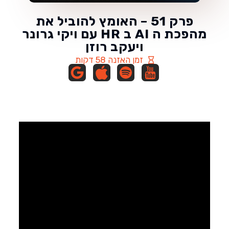
פרק 51 – האומץ להוביל את
מהפכת ה AI ב HR עם ויקי גרונר
ויעקב רוזן
זמן האזנה 58 דקות