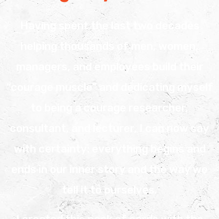
Having spent the last two decades
helping thousands of men, women,
managers, and employees build their
“courage muscle” and dedicating myself
to being a courage researcher,
consultant, and lecturer, I can now say
with certainty: everything begins and
ends in our inner story and the way we
tell it to ourselves.