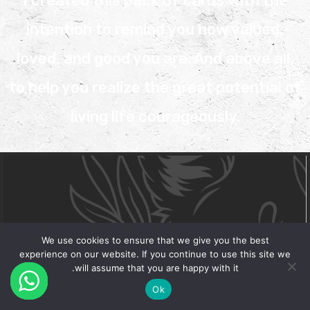
I created this pack of cards with the
intention to remind you how valued,
loved, and good you are. And above all,
to help you realize the great potential of
living life courageously.
We use cookies to ensure that we give you the best
experience on our website. If you continue to use this site we
will assume that you are happy with it.
Ok