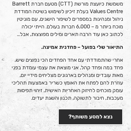
משמשת כיועצת מורשת (CTT) מטעם חברת Barrett
Values Centre בעלת זיכיון לשימוש בשיטה המודדת
ניהול ומנהיגות במספרים לשיפור הישגים, עם מוניטין
מוכח ביותר מ – 6,000 חברות בעולם. הייתי יכולה
לכתוב כאן עוד הרבה תארים ומילים מפוצצות, אבל…
התיאור שלי בפועל – פחדנית אמיצה
.
אחרי שהתמודדתי עם אחד הפחדים הכי נפוצים שיש,
פחד במה ופחד קהל, אני מוצאת את עצמי עומדת בפני
מאות עובדים ומנהלים בארגונים מצליחים מידיי יום,
עוזרת להם לפתח את האומץ כשריר באמצעות תהליכי
עומק מוכחים לחיזוק האחריות האישית, זיהוי תפיסות
מעכבות, חיבור לתשוקה, תכנון והשגת יעדים.
נצא למסע משותף?