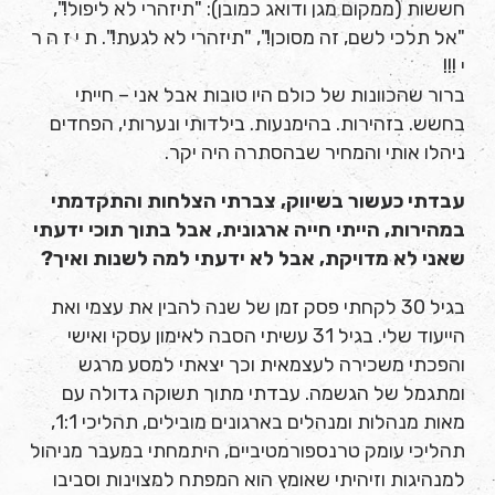
חששות (ממקום מגן ודואג כמובן): "תיזהרי לא ליפול!",
"אל תלכי לשם, זה מסוכן!", "תיזהרי לא לגעת!". ת י ז ה ר
י !!!
ברור שהכוונות של כולם היו טובות אבל אני – חייתי
בחשש. בזהירות. בהימנעות. בילדותי ונערותי, הפחדים
ניהלו אותי והמחיר שבהסתרה היה יקר.
עבדתי כעשור בשיווק, צברתי הצלחות והתקדמתי
במהירות, הייתי חייה ארגונית, אבל בתוך תוכי ידעתי
שאני לא מדויקת, אבל לא ידעתי למה לשנות ואיך?
בגיל 30 לקחתי פסק זמן של שנה להבין את עצמי ואת
הייעוד שלי. בגיל 31 עשיתי הסבה לאימון עסקי ואישי
והפכתי משכירה לעצמאית וכך יצאתי למסע מרגש
ומתגמל של הגשמה. עבדתי מתוך תשוקה גדולה עם
מאות מנהלות ומנהלים בארגונים מובילים, תהליכי 1:1,
תהליכי עומק טרנספורמטיביים, היתמחתי במעבר מניהול
למנהיגות וזיהיתי שאומץ הוא המפתח למצוינות וסביבו