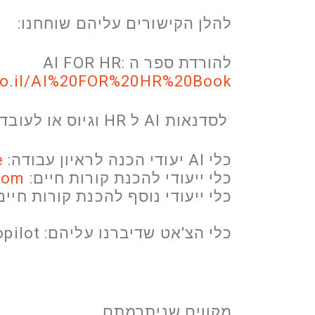
להלן הקישורים עליהם שוחחנו:
להורדת ספר ה AI FOR HR:
e.co.il/AI%20FOR%20HR%20Book
לסדנאות AI ל HR וגיוס או לעובדים ומנהלים:
כלי AI יעודי הכנה לראיון עבודה:
e
כלי ייעודי להכנת קורות חיים:
om/
כלי ייעודי נוסף להכנת קורות חיים
כלי הצ'אט שדיברנו עליהם: ChatGPT, Claude, Gemini, Copilot
מקווים שניתרמתם,