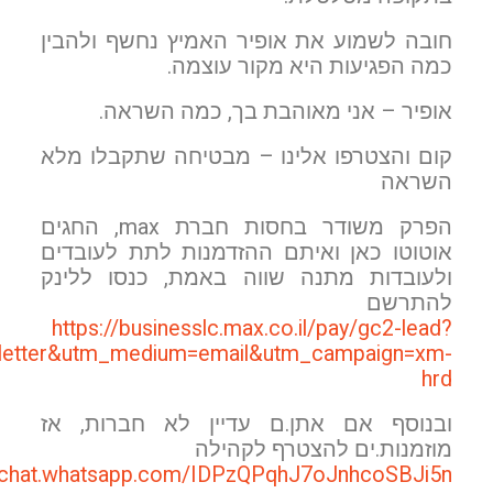
חובה לשמוע את אופיר האמיץ נחשף ולהבין
כמה הפגיעות היא מקור עוצמה.
אופיר – אני מאוהבת בך, כמה השראה.
קום והצטרפו אלינו – מבטיחה שתקבלו מלא
השראה
הפרק משודר בחסות חברת max,
החגים
אוטוטו כאן ואיתם ההזדמנות לתת לעובדים
ולעובדות מתנה שווה באמת, כנסו ללינק
להתרשם
https://businesslc.max.co.il/pay/gc2-lead?
letter&utm_medium=email&utm_campaign=xm-
hrd
ובנוסף אם אתן.ם עדיין לא חברות, אז
מוזמנות.ים להצטרף לקהילה
//chat.whatsapp.com/IDPzQPqhJ7oJnhcoSBJi5n