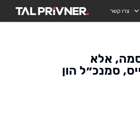
צרו קשר
סיסמה, אלא
ס, סמנכ״ל הון