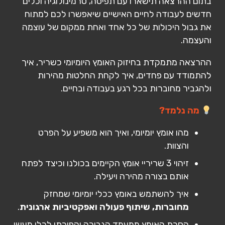
בתום ההרצאה תישארו עם תפיסה, טרמינולוגיה וכלים
חדשים לעבודה לחיים האישיים שיאפשרו לכם למתוח
את גבול היכולות של כל אחד ואחת ממקום של עוצמה
והעצמה.
ההרצאה מתמקדת בחיזוק האומץ היומיומי כשריר, איך
להתמודד עם פחדים, איך לקחת החלטות מהירות
ולהגביר מחוברות בכל רגע בעבודה ובחיים.
מה נלמד?
מהו אומץ יומיומי, ואיך הוא משפיע על הפרט
והצוות.
זיהוי 3 שריריי אומץ הקיימים בכולנו וכיצד לפתח
אותם בצורה מהירה ויעילה.
איך להשתמש באומץ ככלי יומיומי שמחזק
מחוברות, שיתוף פעולה ואפקטיביות ארגונית
.
הסרת האומץ ממעמד הגבורה והפיכתו לכלי מעשי