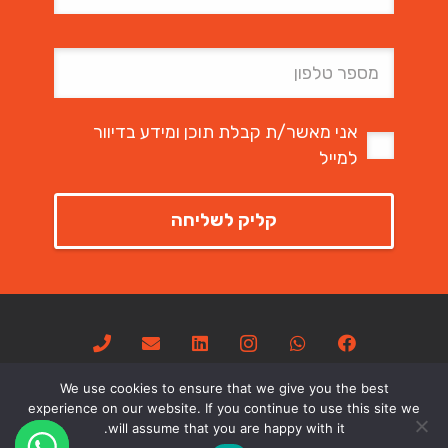
אני מאשר/ת קבלת תוכן ומידע בדיוור
למייל
We use cookies to ensure that we give you the best
experience on our website. If you continue to use this site we
will assume that you are happy with it.
CREATED BY
URIYA GANOR STUDIO