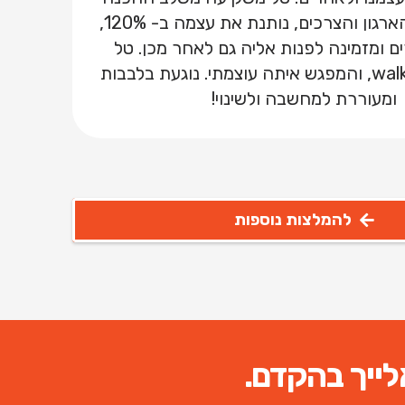
וההיכרות עם הארגון והצרכים, נותנת את עצמה ב- 120%,
ם ומזמינה לפנות אליה גם לאחר מכן. טל
היא walk the talk, והמפגש איתה עוצמתי. נוגעת בלבבות
ומעוררת למחשבה ולשינוי!
להמלצות נוספות
לייך בהקדם.