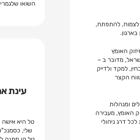
השואו שלגמרי 
 לצמוח, להתפתח,
בארגון.
קטית '7 צעדים לחיזוק האומץ
 מ – 10,000 א.נשים בישראל, מדובר ב –
ין, למקד ולדייק
ווח הקצר
עינת אמ
ים ומנהלות
ק האומץ, מעבירה
טל היא אישה א
כל דרג ניהולי
שלי, כסמנכ"
טל הן מתנה ל