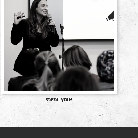
אומץ יומיומי
חמישה צעדים לח