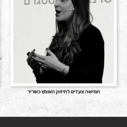
יזוק האומץ כשריר
מניהול למנהיגו